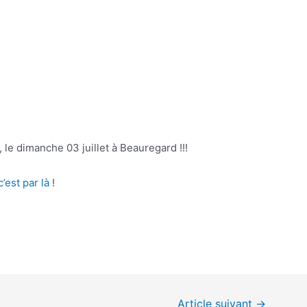
le dimanche 03 juillet à Beauregard !!!
’est par là
!
Article suivant
→