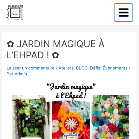
Tricote un sourire
✿ JARDIN MAGIQUE À
L’EHPAD ! ✿
Laisser un commentaire
/
Ateliers
,
BLOG
,
Défis
,
Évènements
/
Par
Admin