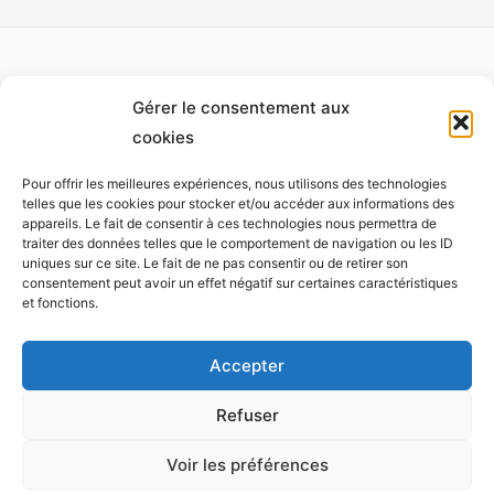
Gérer le consentement aux
Accueil
cookies
À propos
Pour offrir les meilleures expériences, nous utilisons des technologies
Monet
telles que les cookies pour stocker et/ou accéder aux informations des
appareils. Le fait de consentir à ces technologies nous permettra de
Installations
traiter des données telles que le comportement de navigation ou les ID
Expositions
uniques sur ce site. Le fait de ne pas consentir ou de retirer son
consentement peut avoir un effet négatif sur certaines caractéristiques
Participer
et fonctions.
Tricolab
Contact
Accepter
Refuser
Voir les préférences
Copyright © 2026 Tricote un sourire | Powered by
Thème WordPress